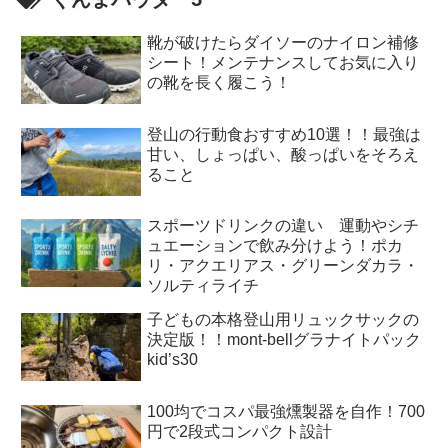
靴が破けたらダイソーのナイロン補修
シート！メンテナンスしてお気に入り
の靴を長く履こう！
登山の行動食おすすめ10選！！最強は
甘い、しょっぱい、酸っぱいをそろえ
ること
スポーツドリンクの違い 運動やシチ
ュエーションで飲み分けよう！ポカ
リ・アクエリアス・グリーンダカラ・
ソルティライチ
子どもの本格登山用リュックサックの
決定版！！mont-bellグラナイトパック
kid’s30
100均でコスパ最強燻製器を自作！700
円で2段式コンパクト設計